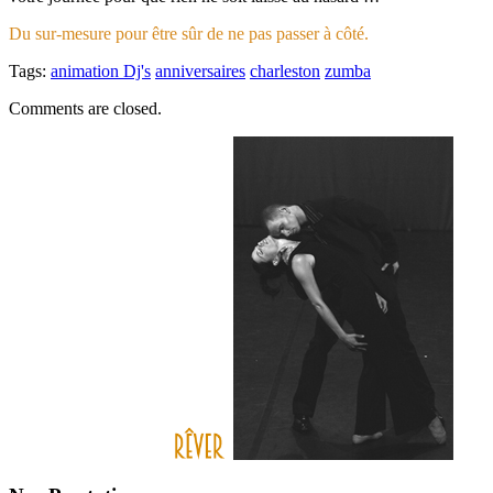
Du sur-mesure pour être sûr de ne pas passer à côté.
Tags:
animation Dj's
anniversaires
charleston
zumba
Comments are closed.